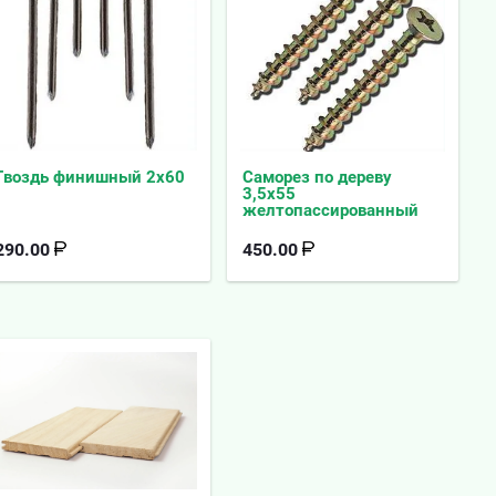
Гвоздь финишный 2х60
Саморез по дереву
3,5х55
желтопассированный
290.00
450.00