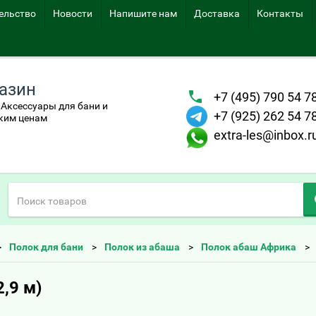
ельство
Новости
Напишите нам
Доставка
Контакты
азин
+7 (495) 790 54 7
Аксессуары для бани и
+7 (925) 262 54 7
зким ценам
extra-les@inbox.r
Полок для бани
Полок из абаша
Полок абаш Африка
,9 м)