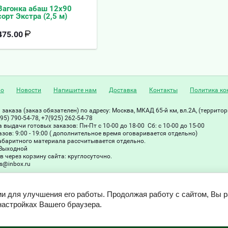
Вагонка абаш 12х90
сорт Экстра (2,5 м)
475.00
во
Новости
Напишите нам
Доставка
Контакты
Политика ко
заказа (заказ обязателен) по адресу: Москва, МКАД 65-й км, вл.2А, (террито
95) 790-54-78, +7(925) 262-54-78
 выдачи готовых заказов: Пн-Пт с 10-00 до 18-00 Сб: с 10-00 до 15-00
зов: 9:00 - 19:00 ( дополнительное время оговаривается отдельно)
абаритного материала рассчитывается отдельно.
 Выходной
 через корзину сайта: круглосуточно.
les@inbox.ru
ии для улучшения его работы. Продолжая работу с сайтом, Вы 
настройках Вашего браузера.