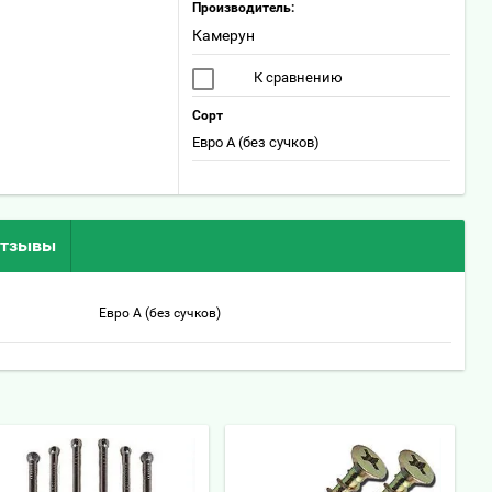
Производитель:
Камерун
К сравнению
Сорт
Евро А (без сучков)
тзывы
Евро А (без сучков)